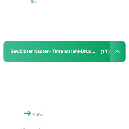
all
Über uns
Fabrik-Ausflug
Gewölbter Kasten-Tintenstrahl-Drucker
(11)
Qualitätskontrolle
Treten Sie mit uns in Verbindung
Nachrichten
Fordern Sie ein Zitat
view
Gewölbte Digital-Druck-Maschine