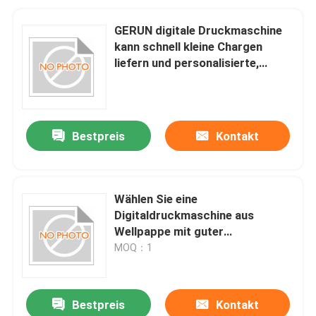
GERUN digitale Druckmaschine
kann schnell kleine Chargen
liefern und personalisierte,
maßgeschneiderte
Verpackungen drucken
Bestpreis
Kontakt
Wählen Sie eine
Digitaldruckmaschine aus
Wellpappe mit guter
Druckqualität und hoher
MOQ：1
Druckgeschwindigkeit und
natürlich Gerium.
Bestpreis
Kontakt