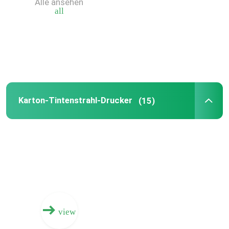
Alle ansehen
all
Maschine digitaler Box Druck
Papp-Digital-Druck-Maschine
Gewölbter Kasten-Tintenstrahl-Drucker
Karton-Tintenstrahl-Drucker
(15)
Karton-Tintenstrahl-Drucker
gewölbter Digitaldrucker
Multi Durchlauf-Digital-Drucken
view
digitale Presse des Tintenstrahl