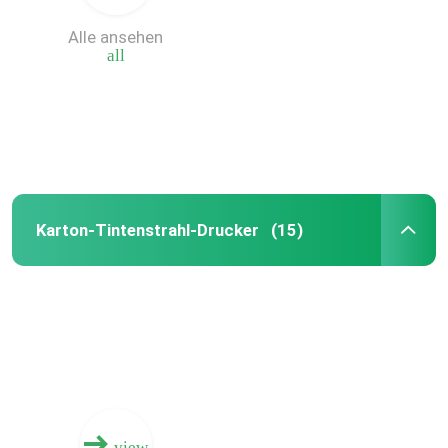
Alle ansehen
Maschine digitaler Box Druck
all
Papp-Digital-Druck-Maschine
Gewölbter Kasten-Tintenstrahl-Drucker
Karton-Tintenstrahl-Drucker
(15)
Karton-Tintenstrahl-Drucker
gewölbter Digitaldrucker
Multi Durchlauf-Digital-Drucken
digitale Presse des Tintenstrahl
view