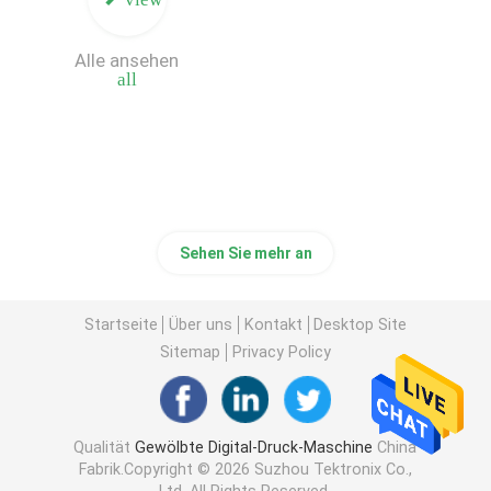
Kasten-Drucker Machine
Alle ansehen
all
Digital-Brett-Druckmaschine
Digital-Tintenstrahl-Druckmaschine
Sehen Sie mehr an
Einzelner Durchlauf-gewölbter Drucker
Startseite
Über uns
Kontakt
Desktop Site
Sitemap
Privacy Policy
Qualität
Gewölbte Digital-Druck-Maschine
China
Fabrik.Copyright © 2026 Suzhou Tektronix Co.,
Ltd. All Rights Reserved.