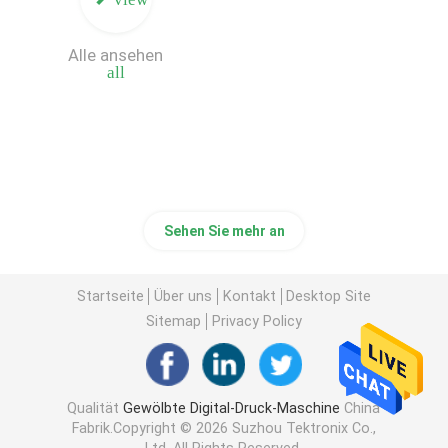
Kasten-Drucker Machine
Alle ansehen
all
Digital-Brett-Druckmaschine
Digital-Tintenstrahl-Druckmaschine
Sehen Sie mehr an
Einzelner Durchlauf-gewölbter Drucker
Startseite
Über uns
Kontakt
Desktop Site
Sitemap
Privacy Policy
Qualität
Gewölbte Digital-Druck-Maschine
China
Fabrik.Copyright © 2026 Suzhou Tektronix Co.,
Ltd. All Rights Reserved.