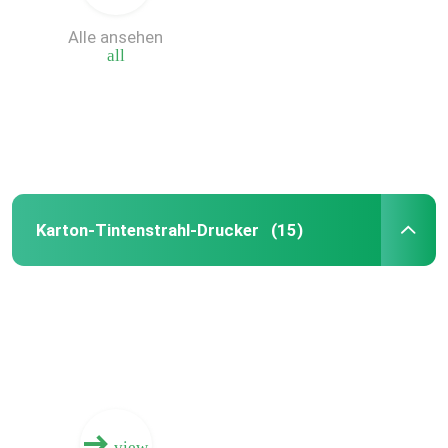
Alle ansehen
Maschine digitaler Box Druck
all
Papp-Digital-Druck-Maschine
Gewölbter Kasten-Tintenstrahl-Drucker
Karton-Tintenstrahl-Drucker
(15)
Karton-Tintenstrahl-Drucker
gewölbter Digitaldrucker
Multi Durchlauf-Digital-Drucken
digitale Presse des Tintenstrahl
view