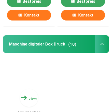
Bestpreis
Bestpreis
maßgeschneiderte
Druckgeschwindigkeit
Verpackungen drucken
und natürlich Gerium.
Kontakt
Kontakt
Maschine digitaler Box Druck
(10)
view