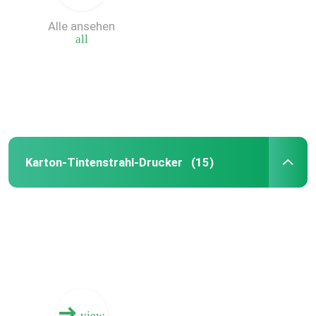
Alle ansehen
Maschine digitaler Box Druck
all
Papp-Digital-Druck-Maschine
Gewölbter Kasten-Tintenstrahl-Drucker
Karton-Tintenstrahl-Drucker
(15)
Karton-Tintenstrahl-Drucker
gewölbter Digitaldrucker
Multi Durchlauf-Digital-Drucken
digitale Presse des Tintenstrahl
view