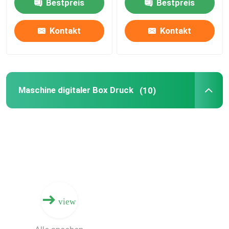
Bestpreis
Bestpreis
maßgeschneiderte
Druckgeschwindigkeit
Verpackungen drucken
und natürlich Gerium.
Kontakt
Kontakt
Maschine digitaler Box Druck
(10)
view