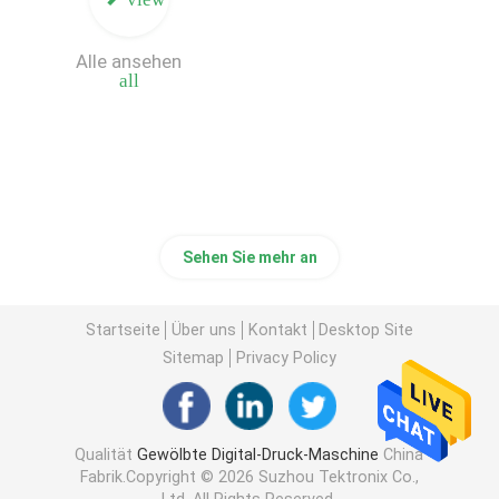
Kasten-Drucker Machine
Alle ansehen
all
Digital-Brett-Druckmaschine
Digital-Tintenstrahl-Druckmaschine
Sehen Sie mehr an
Einzelner Durchlauf-gewölbter Drucker
Startseite
Über uns
Kontakt
Desktop Site
Sitemap
Privacy Policy
Qualität
Gewölbte Digital-Druck-Maschine
China
Fabrik.Copyright © 2026 Suzhou Tektronix Co.,
Ltd. All Rights Reserved.