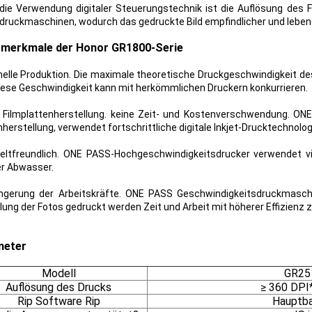
die Verwendung digitaler Steuerungstechnik ist die Auflösung des 
druckmaschinen, wodurch das gedruckte Bild empfindlicher und lebend
merkmale der Honor GR1800-Serie
nelle Produktion. Die maximale theoretische Druckgeschwindigkeit 
iese Geschwindigkeit kann mit herkömmlichen Druckern konkurrieren.
 Filmplattenherstellung. keine Zeit- und Kostenverschwendung. ON
nherstellung, verwendet fortschrittliche digitale Inkjet-Drucktechnolog
ltfreundlich. ONE PASS-Hochgeschwindigkeitsdrucker verwendet vi
r Abwasser.
ingerung der Arbeitskräfte. ONE PASS Geschwindigkeitsdruckmas
llung der Fotos gedruckt werden Zeit und Arbeit mit höherer Effizienz 
meter
Modell
GR25
Auflösung des Drucks
≥ 360 DPI
Rip Software Rip
Hauptb