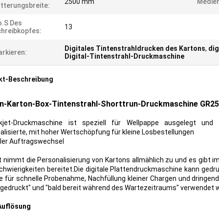
2500 mm
Medien
tterungsbreite:
.s Des
13
hreibkopfes:
Digitales Tintenstrahldrucken des Kartons
,
dig
rkieren:
Digital-Tintenstrahl-Druckmaschine
kt-Beschreibung
n-Karton-Box-Tintenstrahl-Shorttrun-Druckmaschine GR2
nkjet-Druckmaschine ist speziell für Wellpappe ausgelegt und 
alisierte, mit hoher Wertschöpfung für kleine Losbestellungen
ler Auftragswechsel
t nimmt die Personalisierung von Kartons allmählich zu und es gibt 
Schwierigkeiten bereitet.Die digitale Plattendruckmaschine kann gedr
le für schnelle Probenahme, Nachfüllung kleiner Chargen und dringend
 gedruckt" und "bald bereit während des Wartezeitraums" verwendet 
Auflösung