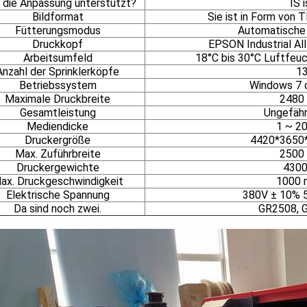
 die Anpassung unterstützt?
IS i
Bildformat
Sie ist in Form von 
Fütterungsmodus
Automatische
Druckkopf
EPSON Industrial A
Arbeitsumfeld
18°C bis 30°C Luftfeuc
Anzahl der Sprinklerköpfe
1
Betriebssystem
Windows 7 
Maximale Druckbreite
2480
Gesamtleistung
Ungefäh
Mediendicke
1 ~ 2
Druckergröße
4420*3650
Max. Zuführbreite
2500
Druckergewichte
4300
ax. Druckgeschwindigkeit
1000 
Elektrische Spannung
380V ± 10% 5
Da sind noch zwei.
GR2508, 