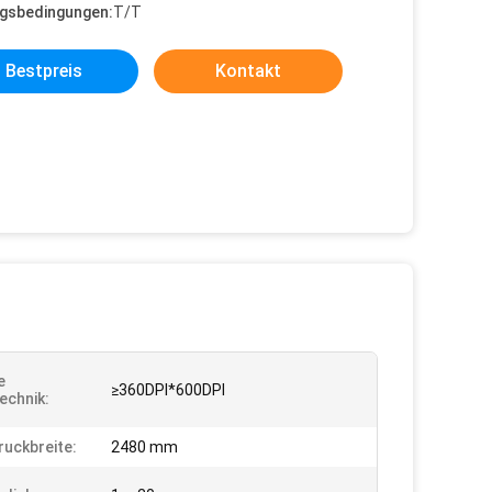
gsbedingungen:
T/T
Bestpreis
Kontakt
e
≥360DPI*600DPI
echnik:
ruckbreite:
2480 mm