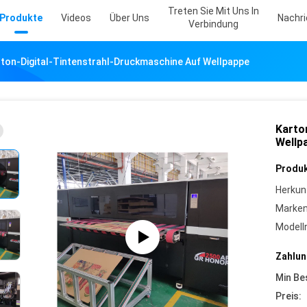
Treten Sie Mit Uns In
Produkte
Videos
Über Uns
Nachr
Verbindung
ton-Digital-Tintenstrahl-Druckmaschine Auf Wellpappe
Karto
Wellp
Produk
Herkun
Marke
Model
Zahlun
Min Be
Preis: