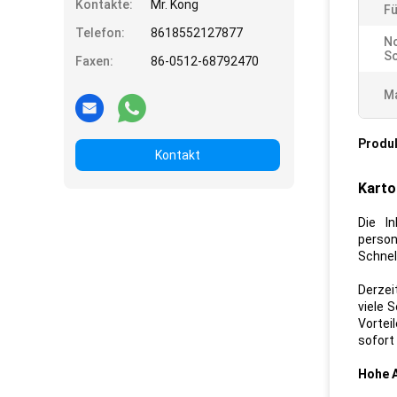
Kontakte:
Mr. Kong
Fü
Telefon:
8618552127877
No
Sc
Faxen:
86-0512-68792470
Ma
Produ
Kontakt
Karto
Die I
person
Schnel
Derzei
viele 
Vortei
sofort
Hohe 