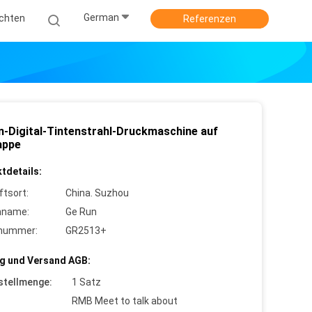
German
ichten
Referenzen
n-Digital-Tintenstrahl-Druckmaschine auf
appe
tdetails:
ftsort:
China. Suzhou
nname:
Ge Run
lnummer:
GR2513+
g und Versand AGB:
stellmenge:
1 Satz
RMB Meet to talk about