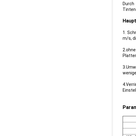
Durch 
Tinten
Haupt
1. Sch
m/s, d
2.ohne
Platte
3.Umwe
wenige
4.Verr
Einste
Para