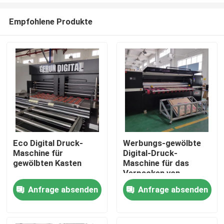
Empfohlene Produkte
Eco Digital Druck-
Werbungs-gewölbte
Maschine für
Digital-Druck-
Nach Hause
gewölbten Kasten
Maschine für das
Verpacken von
Plateless-Tintenstrahl
Anfrage absenden
Anfrage absenden
Über uns
Kontakte