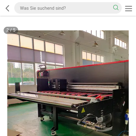
2
/
5