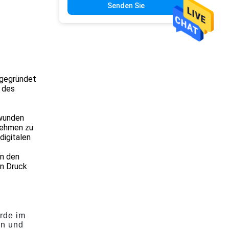
Senden Sie
 gegründet
 des
rwunden
nehmen zu
digitalen
on den
n Druck
rde im
an und